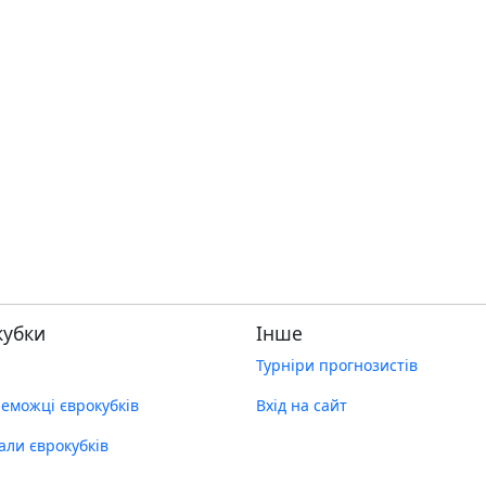
кубки
Інше
Турніри прогнозистів
реможці єврокубків
Вхід на сайт
нали єврокубків