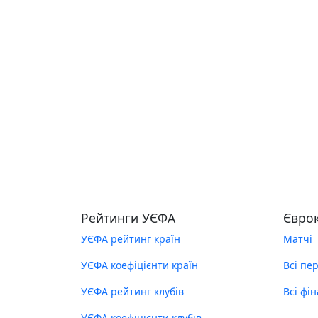
Рейтинги УЄФА
Євро
УЄФА рейтинг країн
Матчі
УЄФА коефіцієнти країн
Всі пе
УЄФА рейтинг клубів
Всі фі
УЄФА коефіцієнти клубів