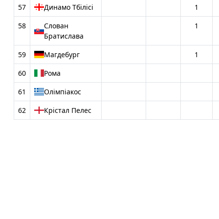
57
Динамо Тбілісі
1
58
Слован
1
Братислава
59
Магдебург
1
60
Рома
61
Олімпіакос
62
Крістал Пелес