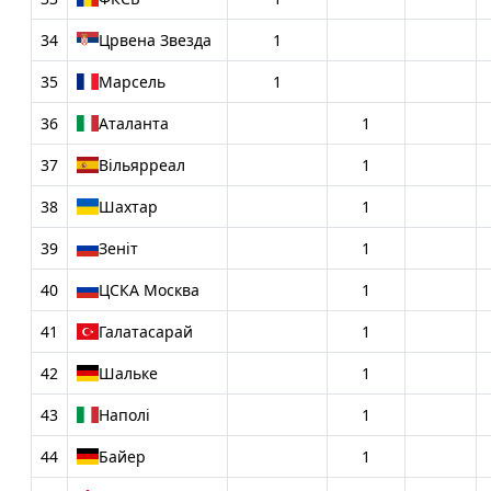
34
Црвена Звезда
1
35
Марсель
1
36
Аталанта
1
37
Вільярреал
1
38
Шахтар
1
39
Зеніт
1
40
ЦСКА Москва
1
41
Галатасарай
1
42
Шальке
1
43
Наполі
1
44
Байер
1