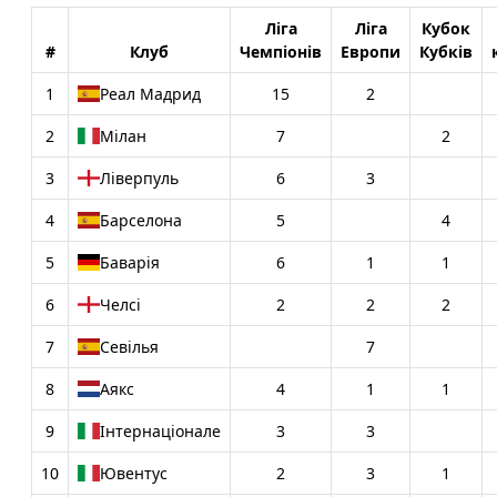
Ліга
Ліга
Кубок
#
Клуб
Чемпіонів
Европи
Кубків
1
Реал Мадрид
15
2
2
Мілан
7
2
3
Ліверпуль
6
3
4
Барселона
5
4
5
Баварія
6
1
1
6
Челсі
2
2
2
7
Севілья
7
8
Аякс
4
1
1
9
Інтернаціонале
3
3
10
Ювентус
2
3
1