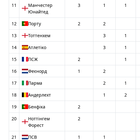
11
Манчестер
3
1
1
Юнайтед
12
Порту
2
2
13
Тоттенхем
3
1
14
Атлетіко
3
1
15
ПСЖ
2
1
16
Феєнорд
1
2
17
Парма
2
1
18
Андерлехт
1
2
19
Бенфіка
2
20
Ноттінгем
2
Форест
21
ПСВ
1
1