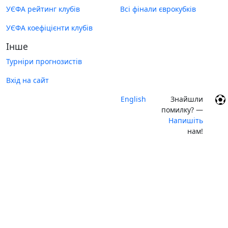
УЄФА рейтинг клубів
Всі фінали єврокубків
УЄФА коефіцієнти клубів
Інше
Турніри прогнозистів
Вхід на сайт
English
Знайшли
помилку? —
Напишіть
нам!