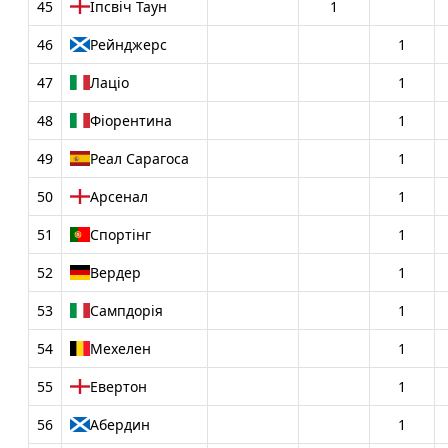
45
Іпсвіч Таун
1
46
Рейнджерс
1
47
Лаціо
1
48
Фіорентина
1
49
Реал Сарагоса
1
50
Арсенал
1
51
Спортінг
1
52
Вердер
1
53
Сампдорія
1
54
Мехелен
1
55
Евертон
1
56
Абердин
1