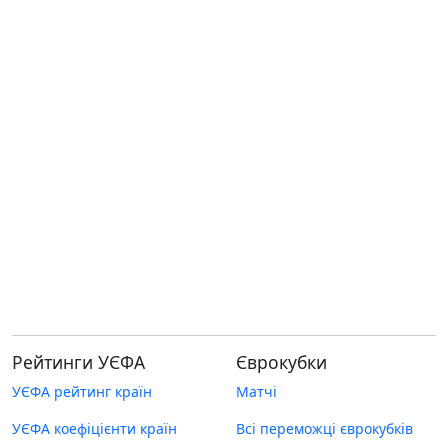
Рейтинги УЄФА
Єврокубки
УЄФА рейтинг країн
Матчі
УЄФА коефіцієнти країн
Всі переможці єврокубків