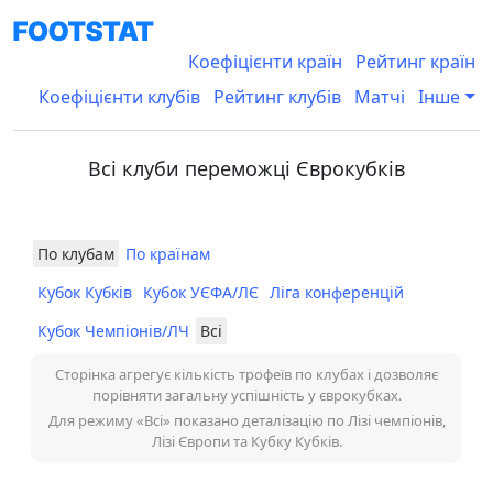
Коефіцієнти країн
Рейтинг країн
Коефіцієнти клубів
Рейтинг клубів
Матчі
Інше
Всі клуби переможці Єврокубків
По клубам
По країнам
Кубок Кубків
Кубок УЄФА/ЛЄ
Ліга конференцій
Кубок Чемпіонів/ЛЧ
Всі
Сторінка агрегує кількість трофеїв по клубах і дозволяє
порівняти загальну успішність у єврокубках.
Для режиму «Всі» показано деталізацію по Лізі чемпіонів,
Лізі Європи та Кубку Кубків.