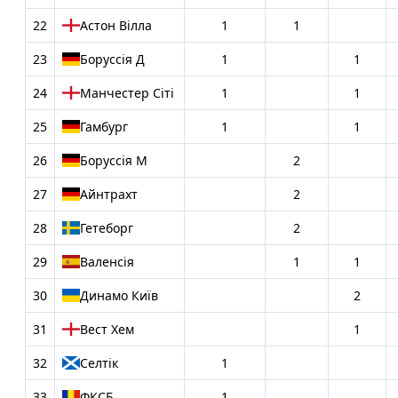
22
Астон Вілла
1
1
23
Боруссія Д
1
1
24
Манчестер Сіті
1
1
25
Гамбург
1
1
26
Боруссія М
2
27
Айнтрахт
2
28
Гетеборг
2
29
Валенсія
1
1
30
Динамо Київ
2
31
Вест Хем
1
32
Селтік
1
33
ФКСБ
1