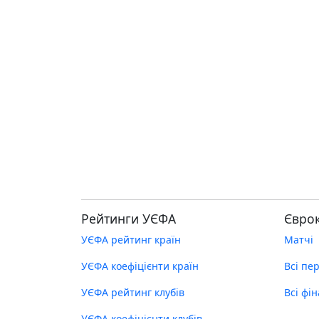
Рейтинги УЄФА
Євро
УЄФА рейтинг країн
Матчі
УЄФА коефіцієнти країн
Всі пе
УЄФА рейтинг клубів
Всі фі
УЄФА коефіцієнти клубів