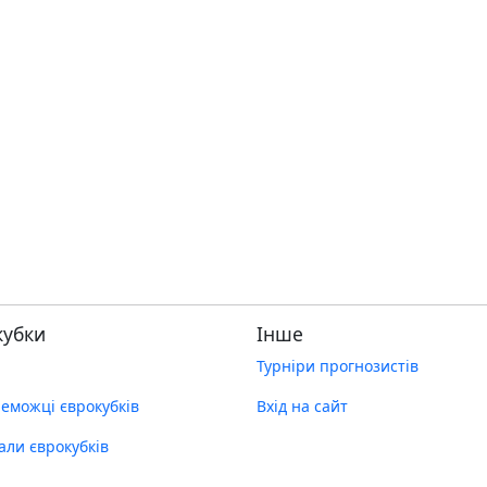
кубки
Інше
Турніри прогнозистів
реможці єврокубків
Вхід на сайт
нали єврокубків