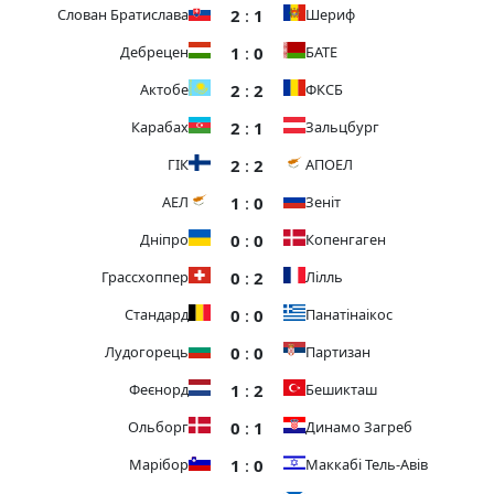
2
:
1
Слован Братислава
Шериф
1
:
0
Дебрецен
БАТЕ
2
:
2
Актобе
ФКСБ
2
:
1
Карабах
Зальцбург
2
:
2
ГІК
АПОЕЛ
1
:
0
АЕЛ
Зеніт
0
:
0
Дніпро
Копенгаген
0
:
2
Грассхоппер
Лілль
0
:
0
Стандард
Панатінаікос
0
:
0
Лудогорець
Партизан
1
:
2
Феєнорд
Бешикташ
0
:
1
Ольборг
Динамо Загреб
1
:
0
Марібор
Маккабі Тель-Авів