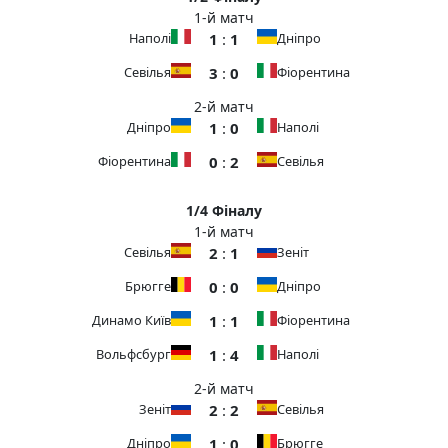
1-й матч
1
:
1
Наполі
Дніпро
3
:
0
Севілья
Фіорентина
2-й матч
1
:
0
Дніпро
Наполі
0
:
2
Фіорентина
Севілья
1/4 Фіналу
1-й матч
2
:
1
Севілья
Зеніт
0
:
0
Брюгге
Дніпро
1
:
1
Динамо Київ
Фіорентина
1
:
4
Вольфсбург
Наполі
2-й матч
2
:
2
Зеніт
Севілья
1
:
0
Дніпро
Брюгге