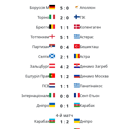
5
:
0
Боруссія М
Аполлон
2
:
0
Торіно
ГІК
1
:
1
Брюгге
Копенгаген
5
:
1
Тоттенхем
Астерас
0
:
4
Партизан
Бешикташ
2
:
1
Селтік
Астра
4
:
2
Зальцбург
Динамо Загреб
1
:
2
Ештуріл Прая
Динамо Москва
1
:
1
ПСВ
Панатінаікос
0
:
0
Інтернаціонале
Сент-Етьєн
0
:
1
Дніпро
Карабах
4-й матч
1
:
2
Карабах
Дніпро