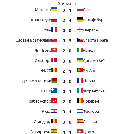
3-й матч
0
:
1
Металіст
Легія
2
:
4
Краснодар
Вольфсбург
0
:
0
Лілль
Евертон
0
:
3
Слован Братислава
Спарта Прага
2
:
0
Янг Бойз
Наполі
3
:
0
Ольборг
Динамо Київ
2
:
1
ФКСБ
Ріу Аве
0
:
0
Динамо Мінськ
Гінгам
0
:
1
ПАОК
Фіорентина
2
:
0
Трабзонспор
Локерен
3
:
1
Рієка
Феєнорд
0
:
0
Стандард
Севілья
4
:
1
Вільярреал
Цюріх