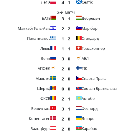
4
:
1
Легія
Селтік
2-й матч
3
:
1
БАТЕ
Дебрецен
2
:
2
Маккабі Тель-Авів
Марібор
1
:
2
Панатінаікос
Стандард
1
:
1
Лілль
Грассхоппер
3
:
0
Зеніт
АЕЛ
2
:
0
АПОЕЛ
ГІК
2
:
0
Мальме
Спарта Прага
0
:
0
Шериф
Слован Братислава
2
:
1
ФКСБ
Актобе
3
:
1
Бешикташ
Феєнорд
2
:
0
Копенгаген
Дніпро
2
:
0
Зальцбург
Карабах