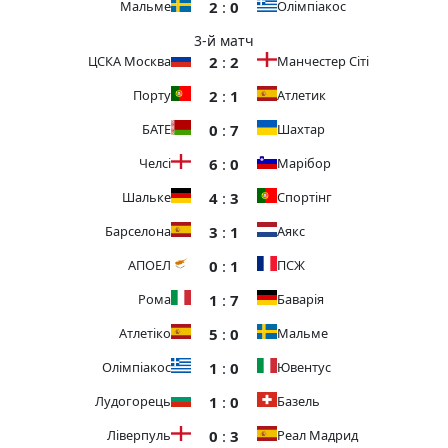
2
:
0
Мальме
Олімпіакос
3-й матч
2
:
2
ЦСКА Москва
Манчестер Сіті
2
:
1
Порту
Атлетик
0
:
7
БАТЕ
Шахтар
6
:
0
Челсі
Марібор
4
:
3
Шальке
Спортінг
3
:
1
Барселона
Аякс
0
:
1
АПОЕЛ
ПСЖ
1
:
7
Рома
Баварія
5
:
0
Атлетіко
Мальме
1
:
0
Олімпіакос
Ювентус
1
:
0
Лудогорець
Базель
0
:
3
Ліверпуль
Реал Мадрид