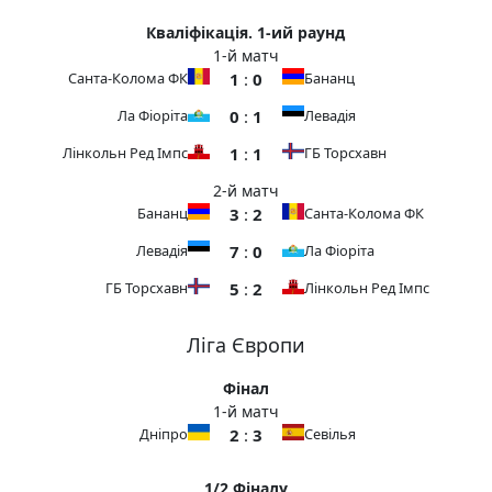
Кваліфікація. 1-ий раунд
1-й матч
1
:
0
Санта-Колома ФК
Бананц
0
:
1
Ла Фіоріта
Левадія
1
:
1
Лінкольн Ред Імпс
ГБ Торсхавн
2-й матч
3
:
2
Бананц
Санта-Колома ФК
7
:
0
Левадія
Ла Фіоріта
5
:
2
ГБ Торсхавн
Лінкольн Ред Імпс
Ліга Європи
Фінал
1-й матч
2
:
3
Дніпро
Севілья
1/2 Фіналу