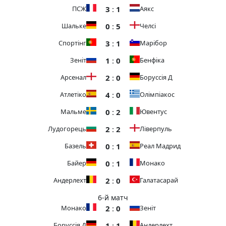
3
:
1
ПСЖ
Аякс
0
:
5
Шальке
Челсі
3
:
1
Спортінг
Марібор
1
:
0
Зеніт
Бенфіка
2
:
0
Арсенал
Боруссія Д
4
:
0
Атлетіко
Олімпіакос
0
:
2
Мальме
Ювентус
2
:
2
Лудогорець
Ліверпуль
0
:
1
Базель
Реал Мадрид
0
:
1
Байер
Монако
2
:
0
Андерлехт
Галатасарай
6-й матч
2
:
0
Монако
Зеніт
1
:
1
Боруссія Д
Андерлехт