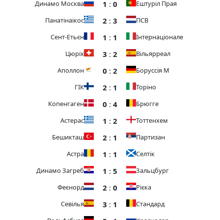
1
:
0
Динамо Москва
Ештуріл Прая
2
:
3
Панатінаікос
ПСВ
1
:
1
Сент-Етьєн
Інтернаціонале
3
:
2
Цюріх
Вільярреал
0
:
2
Аполлон
Боруссія М
2
:
1
ГІК
Торіно
0
:
4
Копенгаген
Брюгге
1
:
2
Астерас
Тоттенхем
2
:
1
Бешикташ
Партизан
1
:
1
Астра
Селтік
1
:
5
Динамо Загреб
Зальцбург
2
:
0
Феєнорд
Рієка
3
:
1
Севілья
Стандард