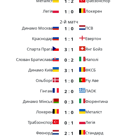
1
:
2
Металіст
Трабзонспор
1
:
0
Легія
Локерен
2-й матч
1
:
0
Динамо Москва
ПСВ
1
:
1
Краснодар
Евертон
3
:
1
Спарта Прага
Янг Бойз
0
:
2
Слован Братислава
Наполі
3
:
1
Динамо Київ
ФКСБ
1
:
0
Ольборг
Ріу Аве
2
:
0
Гінгам
ПАОК
0
:
3
Динамо Мінськ
Фіорентина
1
:
0
Локерен
Металіст
0
:
1
Трабзонспор
Легія
2
:
1
Феєнорд
Стандард