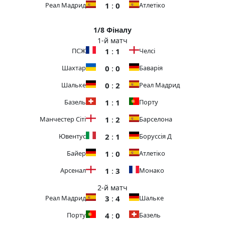
1
:
0
Реал Мадрид
Атлетіко
1/8 Фіналу
1-й матч
1
:
1
ПСЖ
Челсі
0
:
0
Шахтар
Баварія
0
:
2
Шальке
Реал Мадрид
1
:
1
Базель
Порту
1
:
2
Манчестер Сіті
Барселона
2
:
1
Ювентус
Боруссія Д
1
:
0
Байер
Атлетіко
1
:
3
Арсенал
Монако
2-й матч
3
:
4
Реал Мадрид
Шальке
4
:
0
Порту
Базель