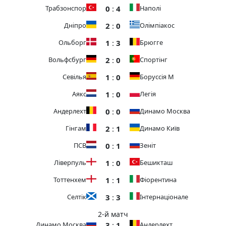
0
:
4
Трабзонспор
Наполі
2
:
0
Дніпро
Олімпіакос
1
:
3
Ольборг
Брюгге
2
:
0
Вольфсбург
Спортінг
1
:
0
Севілья
Боруссія М
1
:
0
Аякс
Легія
0
:
0
Андерлехт
Динамо Москва
2
:
1
Гінгам
Динамо Київ
0
:
1
ПСВ
Зеніт
1
:
0
Ліверпуль
Бешикташ
1
:
1
Тоттенхем
Фіорентина
3
:
3
Селтік
Інтернаціонале
2-й матч
3
:
1
Динамо Москва
Андерлехт