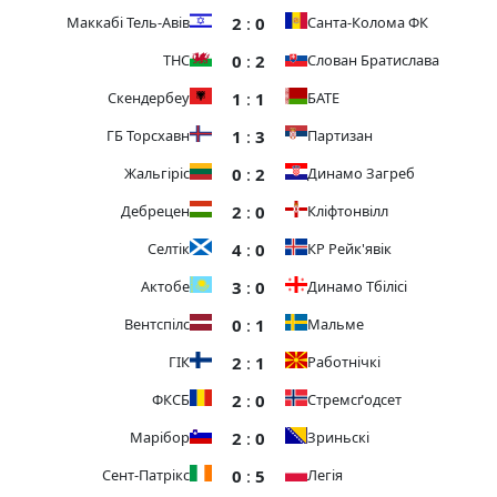
2
:
0
Маккабі Тель-Авів
Санта-Колома ФК
0
:
2
ТНС
Слован Братислава
1
:
1
Скендербеу
БАТЕ
1
:
3
ГБ Торсхавн
Партизан
0
:
2
Жальгіріс
Динамо Загреб
2
:
0
Дебрецен
Кліфтонвілл
4
:
0
Селтік
КР Рейк'явік
3
:
0
Актобе
Динамо Тбілісі
0
:
1
Вентспілс
Мальме
2
:
1
ГІК
Работнічкі
2
:
0
ФКСБ
Стремсґодсет
2
:
0
Марібор
Зриньскі
0
:
5
Сент-Патрікс
Легія