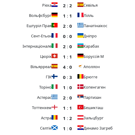
2
:
2
Рієка
Севілья
1
:
1
Вольфсбург
Лілль
2
:
0
Ештуріл Прая
Панатінаікос
0
:
0
Сент-Етьєн
Дніпро
2
:
0
Інтернаціонале
Карабах
1
:
1
Цюріх
Боруссія М
4
:
0
Вільярреал
Аполлон
0
:
3
ГІК
Брюгге
1
:
0
Торіно
Копенгаген
2
:
0
Астерас
Партизан
1
:
1
Тоттенхем
Бешикташ
1
:
2
Астра
Зальцбург
1
:
0
Селтік
Динамо Загреб