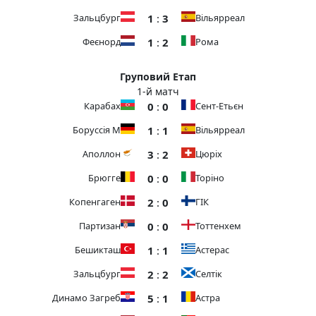
1
:
3
Зальцбург
Вільярреал
1
:
2
Феєнорд
Рома
Груповий Етап
1-й матч
0
:
0
Карабах
Сент-Етьєн
1
:
1
Боруссія М
Вільярреал
3
:
2
Аполлон
Цюріх
0
:
0
Брюгге
Торіно
2
:
0
Копенгаген
ГІК
0
:
0
Партизан
Тоттенхем
1
:
1
Бешикташ
Астерас
2
:
2
Зальцбург
Селтік
5
:
1
Динамо Загреб
Астра