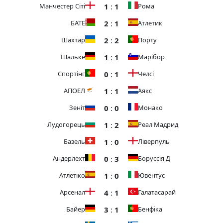
1
:
1
Манчестер Сіті
Рома
2
:
1
БАТЕ
Атлетик
2
:
2
Шахтар
Порту
1
:
1
Шальке
Марібор
0
:
1
Спортінг
Челсі
1
:
1
АПОЕЛ
Аякс
0
:
0
Зеніт
Монако
1
:
2
Лудогорець
Реал Мадрид
1
:
0
Базель
Ліверпуль
0
:
3
Андерлехт
Боруссія Д
1
:
0
Атлетіко
Ювентус
4
:
1
Арсенал
Галатасарай
3
:
1
Байер
Бенфіка