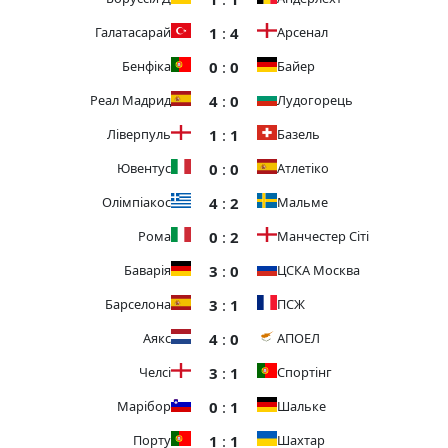
1
:
4
Галатасарай
Арсенал
0
:
0
Бенфіка
Байер
4
:
0
Реал Мадрид
Лудогорець
1
:
1
Ліверпуль
Базель
0
:
0
Ювентус
Атлетіко
4
:
2
Олімпіакос
Мальме
0
:
2
Рома
Манчестер Сіті
3
:
0
Баварія
ЦСКА Москва
3
:
1
Барселона
ПСЖ
4
:
0
Аякс
АПОЕЛ
3
:
1
Челсі
Спортінг
0
:
1
Марібор
Шальке
1
:
1
Порту
Шахтар