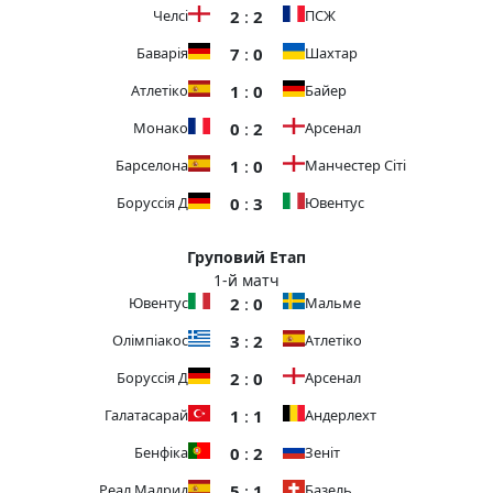
2
:
2
Челсі
ПСЖ
7
:
0
Баварія
Шахтар
1
:
0
Атлетіко
Байер
0
:
2
Монако
Арсенал
1
:
0
Барселона
Манчестер Сіті
0
:
3
Боруссія Д
Ювентус
Груповий Етап
1-й матч
2
:
0
Ювентус
Мальме
3
:
2
Олімпіакос
Атлетіко
2
:
0
Боруссія Д
Арсенал
1
:
1
Галатасарай
Андерлехт
0
:
2
Бенфіка
Зеніт
5
:
1
Реал Мадрид
Базель