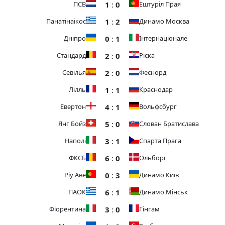
1
:
0
ПСВ
Ештуріл Прая
1
:
2
Панатінаікос
Динамо Москва
0
:
1
Дніпро
Інтернаціонале
2
:
0
Стандард
Рієка
2
:
0
Севілья
Феєнорд
1
:
1
Лілль
Краснодар
4
:
1
Евертон
Вольфсбург
5
:
0
Янг Бойз
Слован Братислава
3
:
1
Наполі
Спарта Прага
6
:
0
ФКСБ
Ольборг
0
:
3
Ріу Аве
Динамо Київ
6
:
1
ПАОК
Динамо Мінськ
3
:
0
Фіорентина
Гінгам