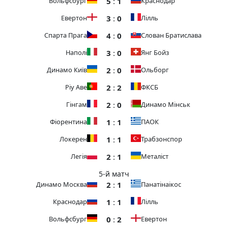
5
:
1
Вольфсбург
Краснодар
3
:
0
Евертон
Лілль
4
:
0
Спарта Прага
Слован Братислава
3
:
0
Наполі
Янг Бойз
2
:
0
Динамо Київ
Ольборг
2
:
2
Ріу Аве
ФКСБ
2
:
0
Гінгам
Динамо Мінськ
1
:
1
Фіорентина
ПАОК
1
:
1
Локерен
Трабзонспор
2
:
1
Легія
Металіст
5-й матч
2
:
1
Динамо Москва
Панатінаікос
1
:
1
Краснодар
Лілль
0
:
2
Вольфсбург
Евертон