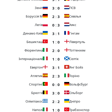
3
:
0
Зеніт
ПСВ
2
:
3
Боруссія М
Севілья
0
:
3
Легія
Аякс
3
:
1
Динамо Київ
Гінгам
1
:
0
Бешикташ
Ліверпуль
2
:
0
Фіорентина
Тоттенхем
1
:
0
Інтернаціонале
Селтік
3
:
1
Евертон
Янг Бойз
2
:
3
Атлетик
Торіно
0
:
0
Спортінг
Вольфсбург
3
:
0
Брюгге
Ольборг
2
:
2
Олімпіакос
Дніпро
1
:
0
Наполі
Трабзонспор