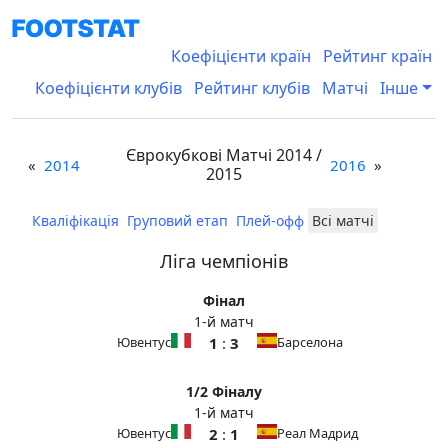
Коефіцієнти країн
Рейтинг країн
Коефіцієнти клубів
Рейтинг клубів
Матчі
Інше
Єврокубкові Матчі 2014 /
«
2014
2016
»
2015
Кваліфікація
Груповий етап
Плей-офф
Всі матчі
Ліга чемпіонів
Фінал
1-й матч
1
:
3
Ювентус
Барселона
1/2 Фіналу
1-й матч
2
:
1
Ювентус
Реал Мадрид