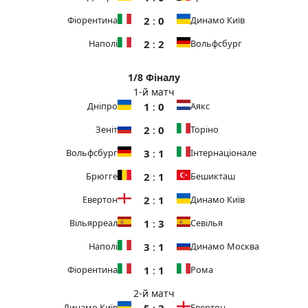
2
:
0
Фіорентина
Динамо Київ
2
:
2
Наполі
Вольфсбург
1/8 Фіналу
1-й матч
1
:
0
Дніпро
Аякс
2
:
0
Зеніт
Торіно
3
:
1
Вольфсбург
Інтернаціонале
2
:
1
Брюгге
Бешикташ
2
:
1
Евертон
Динамо Київ
1
:
3
Вільярреал
Севілья
3
:
1
Наполі
Динамо Москва
1
:
1
Фіорентина
Рома
2-й матч
5
:
2
Динамо Київ
Евертон