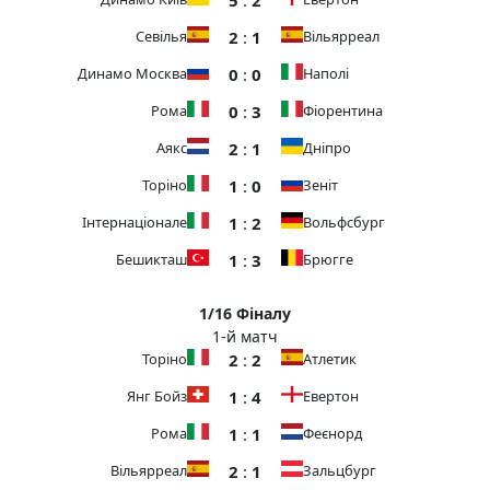
2
:
1
Севілья
Вільярреал
0
:
0
Динамо Москва
Наполі
0
:
3
Рома
Фіорентина
2
:
1
Аякс
Дніпро
1
:
0
Торіно
Зеніт
1
:
2
Інтернаціонале
Вольфсбург
1
:
3
Бешикташ
Брюгге
1/16 Фіналу
1-й матч
2
:
2
Торіно
Атлетик
1
:
4
Янг Бойз
Евертон
1
:
1
Рома
Феєнорд
2
:
1
Вільярреал
Зальцбург