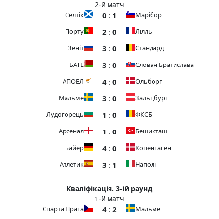
2-й матч
0
:
1
Селтік
Марібор
2
:
0
Порту
Лілль
3
:
0
Зеніт
Стандард
3
:
0
БАТЕ
Слован Братислава
4
:
0
АПОЕЛ
Ольборг
3
:
0
Мальме
Зальцбург
1
:
0
Лудогорець
ФКСБ
1
:
0
Арсенал
Бешикташ
4
:
0
Байер
Копенгаген
3
:
1
Атлетик
Наполі
Кваліфікація. 3-ій раунд
1-й матч
4
:
2
Спарта Прага
Мальме