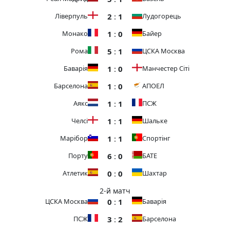
2
:
1
Ліверпуль
Лудогорець
1
:
0
Монако
Байер
5
:
1
Рома
ЦСКА Москва
1
:
0
Баварія
Манчестер Сіті
1
:
0
Барселона
АПОЕЛ
1
:
1
Аякс
ПСЖ
1
:
1
Челсі
Шальке
1
:
1
Марібор
Спортінг
6
:
0
Порту
БАТЕ
0
:
0
Атлетик
Шахтар
2-й матч
0
:
1
ЦСКА Москва
Баварія
3
:
2
ПСЖ
Барселона