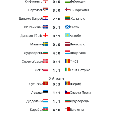
0
:
0
Кліфтонвілл
Дебрецен
3
:
0
Партизан
ГБ Торсхавн
2
:
0
Динамо Загреб
Жальгіріс
0
:
1
КР Рейк'явік
Селтік
0
:
1
Динамо Тбілісі
Актобе
0
:
0
Мальме
Вентспілс
4
:
0
Лудогорець
Дюделанж
0
:
1
Стремсґодсет
ФКСБ
1
:
1
Легія
Сент-Патрікс
2-й матч
0
:
3
Сутьєска
Шериф
1
:
1
Левадія
Спарта Прага
1
:
1
Дюделанж
Лудогорець
4
:
0
Карабах
Валлетта