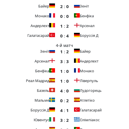
2
:
0
Байер
Зеніт
0
:
0
Монако
Бенфіка
1
:
2
Андерлехт
Арсенал
0
:
4
Галатасарай
Боруссія Д
4-й матч
1
:
2
Зеніт
Байер
3
:
3
Арсенал
Андерлехт
1
:
0
Бенфіка
Монако
1
:
0
Реал Мадрид
Ліверпуль
4
:
0
Базель
Лудогорець
0
:
2
Мальме
Атлетіко
4
:
1
Боруссія Д
Галатасарай
3
:
2
Ювентус
Олімпіакос