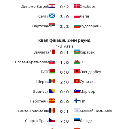
0
:
2
Динамо Загреб
Ольборг
3
:
0
Селтік
Легія
2
:
2
Партизан
Лудогорець
Кваліфікація. 2-ий раунд
1-й матч
0
:
1
Валлетта
Карабах
1
:
0
Слован Братислава
ТНС
0
:
0
БАТЕ
Скендербеу
2
:
0
Шериф
Сутьєска
0
:
0
Зриньскі
Марібор
0
:
0
Работнічкі
ГІК
0
:
1
Санта-Колома ФК
Маккабі Тель-Авів
7
:
0
Спарта Прага
Левадія