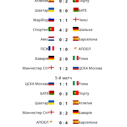
0
:
2
Атлетик
Порту
5
:
0
Шахтар
БАТЕ
1
:
1
Марібор
Челсі
4
:
2
Спортінг
Шальке
0
:
2
Аякс
Барселона
1
:
0
ПСЖ
АПОЕЛ
2
:
0
Баварія
Рома
1
:
2
Манчестер Сіті
ЦСКА Москва
5-й матч
1
:
1
ЦСКА Москва
Рома
0
:
3
БАТЕ
Порту
0
:
1
Шахтар
Атлетик
3
:
2
Манчестер Сіті
Баварія
0
:
4
АПОЕЛ
Барселона