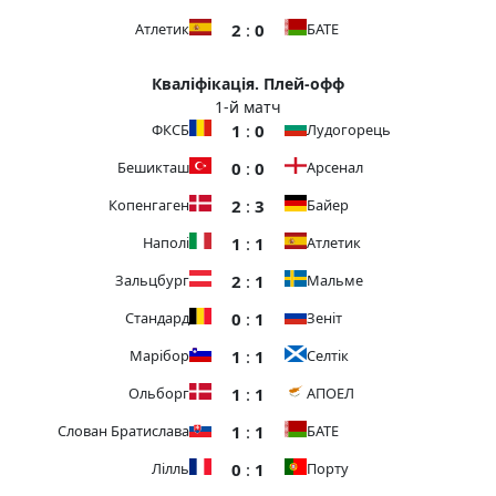
2
:
0
Атлетик
БАТЕ
Кваліфікація. Плей-офф
1-й матч
1
:
0
ФКСБ
Лудогорець
0
:
0
Бешикташ
Арсенал
2
:
3
Копенгаген
Байер
1
:
1
Наполі
Атлетик
2
:
1
Зальцбург
Мальме
0
:
1
Стандард
Зеніт
1
:
1
Марібор
Селтік
1
:
1
Ольборг
АПОЕЛ
1
:
1
Слован Братислава
БАТЕ
0
:
1
Лілль
Порту